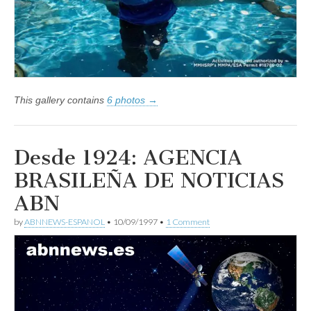
Antonio
This gallery contains
6 photos →
Desde 1924: AGENCIA
BRASILEÑA DE NOTICIAS
ABN
by
ABNNEWS-ESPANOL
•
10/09/1997
•
1 Comment