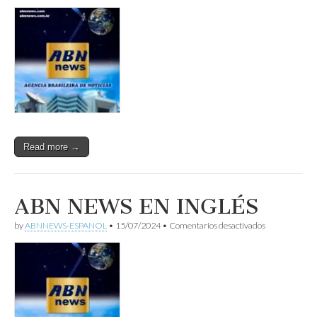
ABN
NEWS
EN
PORTUGUÉS
Read more →
ABN NEWS EN INGLÉS
en
by
ABNNEWS-ESPANOL
•
15/07/2024
•
Comentarios desactivados
ABN
NEWS
EN
INGLÉS