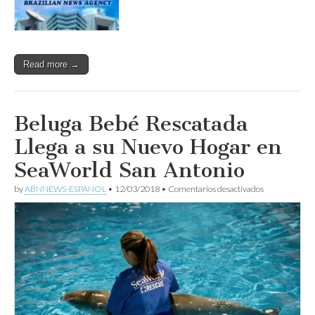
Read more →
Beluga Bebé Rescatada
Llega a su Nuevo Hogar en
SeaWorld San Antonio
en
by
ABNNEWS-ESPANOL
•
12/03/2018
•
Comentarios desactivados
Beluga
Bebé
Rescatada
Llega
a
su
Nuevo
Hogar
en
SeaWorld
San