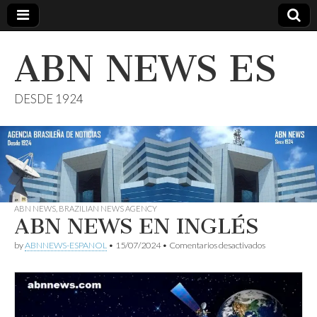
ABN NEWS ES
DESDE 1924
ABN NEWS
,
BRAZILIAN NEWS AGENCY
ABN NEWS EN INGLÉS
en
by
ABNNEWS-ESPANOL
•
15/07/2024
•
Comentarios desactivados
ABN
NEWS
EN
INGLÉS