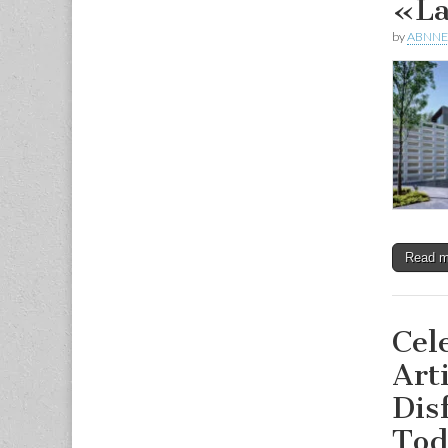
«La
by
ABNNE
Read 
Cel
Art
Dis
Tod