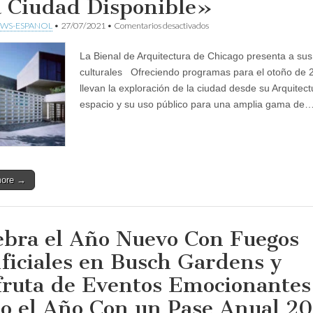
 Ciudad Disponible»
en
WS-ESPANOL
•
27/07/2021
•
Comentarios desactivados
Bienal
de
La Bienal de Arquitectura de Chicago presenta a sus
Arquitectura
de
culturales Ofreciendo programas para el otoño de 
Chicago,
llevan la exploración de la ciudad desde su Arquitectu
«La
Ciudad
espacio y su uso público para una amplia gama de
Disponible»
more →
ebra el Año Nuevo Con Fuegos
ificiales en Busch Gardens y
fruta de Eventos Emocionantes
o el Año Con un Pase Anual 2