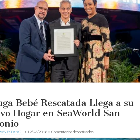
de
Turistas
en
el
Primer
Trimestre
de
2018
uga Bebé Rescatada Llega a su
vo Hogar en SeaWorld San
onio
en
WS-ESPANOL
•
12/03/2018
•
Comentarios desactivados
Beluga