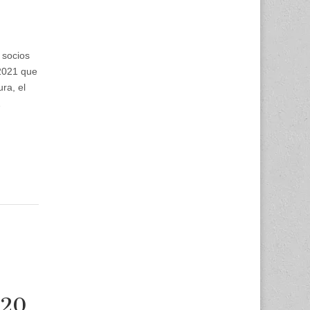
 socios
2021 que
ra, el
…
020