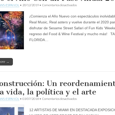
en
WS-ESPANOL
•
20/12/2019
•
Comentarios desactivados
Celebra
el
¡Comienza el Año Nuevo con espectáculos inolvidab
Año
Nuevo
Real Music, Real asters y vuelve durante el 2020 pa
Con
disfrutar de Sesame Street Safari of Fun Kids ‘Week
Fuegos
Artificiales
regreso del Food & Wine Festival y mucho más! T
en
FLORIDA…
Busch
Gardens
y
Disfruta
de
more →
Eventos
Emocionantes
Todo
el
Año
onstrucción: Un reordenamien
Con
un
a vida, la política y el arte
Pase
Anual
en
WS-ESPANOL
•
03/07/2018
•
Comentarios desactivados
2020
Deconstrucción:
Un
12 ARTISTAS DE MIAMI EN DESTACADA EXPOSIC
reordenamiento
de