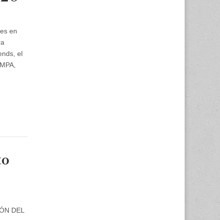
les en
ra
ends, el
AMPA,
to
IÓN DEL