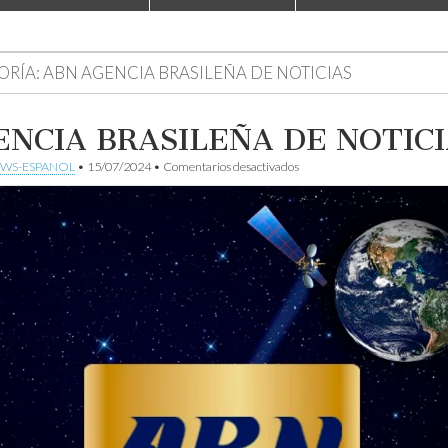
ORÍA:
ABN AGENCIA BRASILEÑA DE NOTICIAS
NCIA BRASILEÑA DE NOTICI
en
WS-ESPANOL
•
15/07/2024
•
Comentarios desactivados
AGENCIA
BRASILEÑA
DE
NOTICIAS