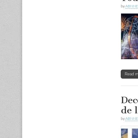
by
ABNNE
Read 
Dec
de l
by
ABNNE