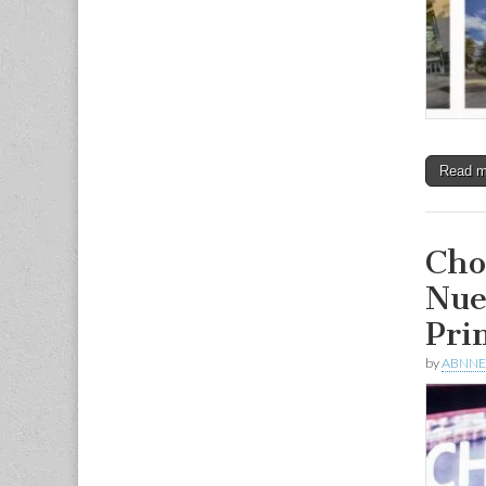
Read 
Cho
Nue
Pri
by
ABNNE