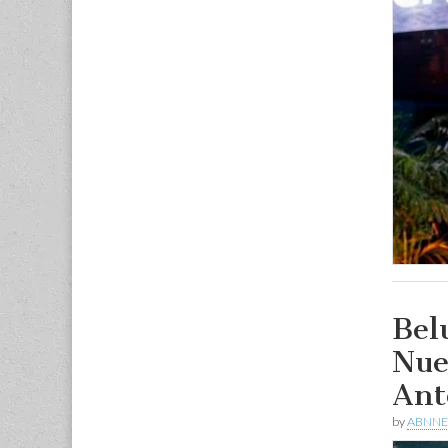
Bel
Nue
Ant
by
ABNNE