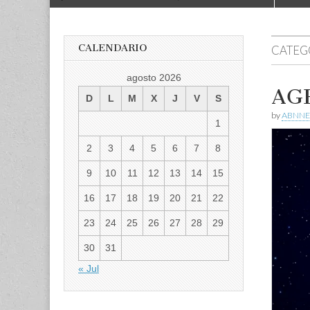
to
menu
content
CALENDARIO
CATEG
agosto 2026
AGE
D
L
M
X
J
V
S
by
ABNNE
1
2
3
4
5
6
7
8
9
10
11
12
13
14
15
16
17
18
19
20
21
22
23
24
25
26
27
28
29
30
31
« Jul