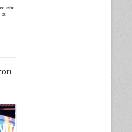
epción
7:00
ron