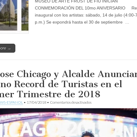
MUSEO DE ARTE FROST DE FIU INICIAN
la
CONMEMORACIÓN DEL 10mo ANIVERSARIO Rec
vida,
la
inaugural con los artistas: sábado, 14 de julio (4:00-
política
p.m.) Se expondrá hasta el 30 de septiembre …
y
el
arte
more →
ose Chicago y Alcalde Anuncia
no Record de Turistas en el
mer Trimestre de 2018
en
WS-ESPANOL
•
17/04/2018
•
Comentarios desactivados
Choose
Chicago
y
Alcalde
Anunciaron
Nueno
Record