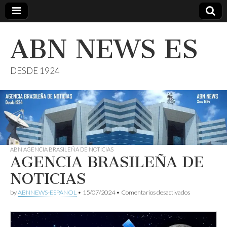
ABN NEWS ES
DESDE 1924
ABN AGENCIA BRASILEÑA DE NOTICIAS
AGENCIA BRASILEÑA DE
NOTICIAS
en
by
ABNNEWS-ESPANOL
•
15/07/2024
•
Comentarios desactivados
AGENCIA
BRASILEÑA
DE
NOTICIAS