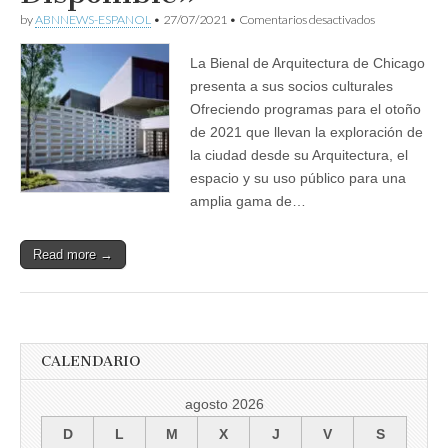
en
by
ABNNEWS-ESPANOL
•
27/07/2021
•
Comentarios desactivados
Bienal
de
La Bienal de Arquitectura de Chicago
Arquitectura
de
presenta a sus socios culturales
Chicago,
Ofreciendo programas para el otoño
«La
Ciudad
de 2021 que llevan la exploración de
Disponible»
la ciudad desde su Arquitectura, el
espacio y su uso público para una
amplia gama de…
Read more →
CALENDARIO
agosto 2026
D
L
M
X
J
V
S