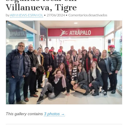
Villanueva, Tigre
en
by
ABNNEWS-ESPANOL
•
27/06/2024
•
Comentarios desactivados
Atrápalo
Argentina
se
expande
e
inagura
su
segundo
local
em
Villanueva,
Tigre
This gallery contains
3 photos →