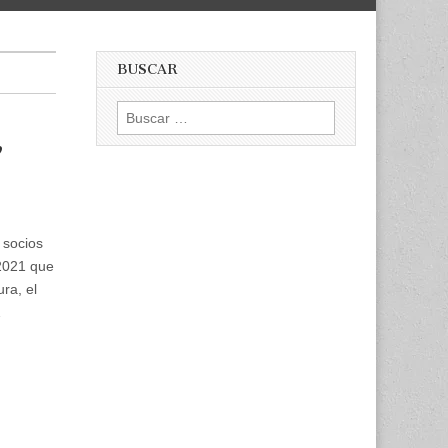
BUSCAR
Buscar:
,
 socios
2021 que
ra, el
…