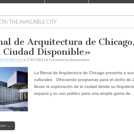
ETA:
THE AVAILABLE CITY
nal de Arquitectura de Chicago
 Ciudad Disponible»
en
WS-ESPANOL
•
27/07/2021
•
Comentarios desactivados
Bienal
de
La Bienal de Arquitectura de Chicago presenta a sus
Arquitectura
de
culturales Ofreciendo programas para el otoño de 
Chicago,
llevan la exploración de la ciudad desde su Arquitectu
«La
Ciudad
espacio y su uso público para una amplia gama de
Disponible»
more →