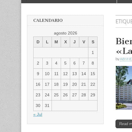
to
menu
content
CALENDARIO
ETIQU
agosto 2026
Bie
D
L
M
X
J
V
S
«La
1
by
ABNNE
2
3
4
5
6
7
8
9
10
11
12
13
14
15
16
17
18
19
20
21
22
23
24
25
26
27
28
29
30
31
« Jul
Read 