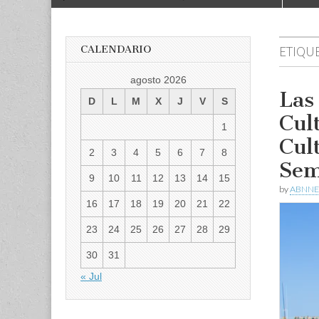
to
menu
content
CALENDARIO
ETIQU
agosto 2026
Las
D
L
M
X
J
V
S
Cul
1
Cul
2
3
4
5
6
7
8
Sem
9
10
11
12
13
14
15
by
ABNNE
16
17
18
19
20
21
22
23
24
25
26
27
28
29
30
31
« Jul