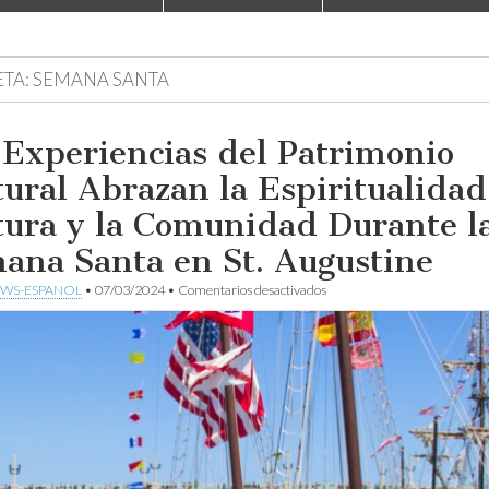
ETA:
SEMANA SANTA
 Experiencias del Patrimonio
tural Abrazan la Espiritualidad,
tura y la Comunidad Durante l
ana Santa en St. Augustine
en
WS-ESPANOL
•
07/03/2024
•
Comentarios desactivados
Las
Experiencias
del
Patrimonio
Cultural
Abrazan
la
Espiritualidad,
la
Cultura
y