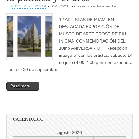
en
by
ABNNEWS-ESPANOL
•
03/07/2018
•
Comentarios desactivados
Deconstrucció
Un
12 ARTISTAS DE MIAMI EN
reordenamien
de
DESTACADA EXPOSICIÓN DEL
la
MUSEO DE ARTE FROST DE FIU
vida,
la
INICIAN CONMEMORACIÓN DEL
política
10mo ANIVERSARIO Recepción
y
inaugural con los artistas: sábado, 14
el
arte
de julio (4:00-7:00 p.m.) Se expondrá
hasta el 30 de septiembre …
Read more →
CALENDARIO
agosto 2026