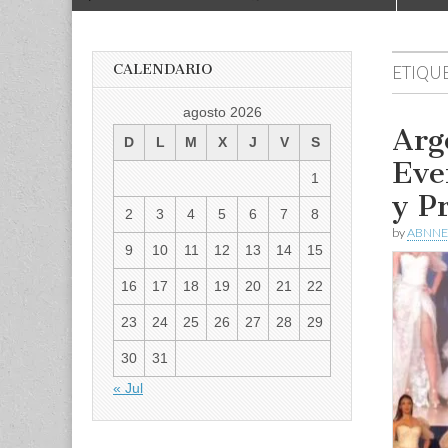
to
menu
content
CALENDARIO
ETIQU
agosto 2026
Arg
D
L
M
X
J
V
S
Eve
1
y P
2
3
4
5
6
7
8
by
ABNNE
9
10
11
12
13
14
15
16
17
18
19
20
21
22
23
24
25
26
27
28
29
30
31
« Jul