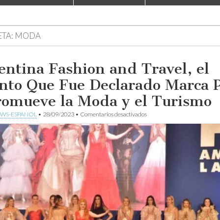
ETA:
MODA
entina Fashion and Travel, el
nto Que Fue Declarado Marca P
romueve la Moda y el Turismo
en
WS-ESPANOL
•
28/09/2023
•
Comentarios desactivados
Argentina
Fashion
and
Travel,
el
Evento
Que
Fue
Declarado
Marca
País,
y
Promueve