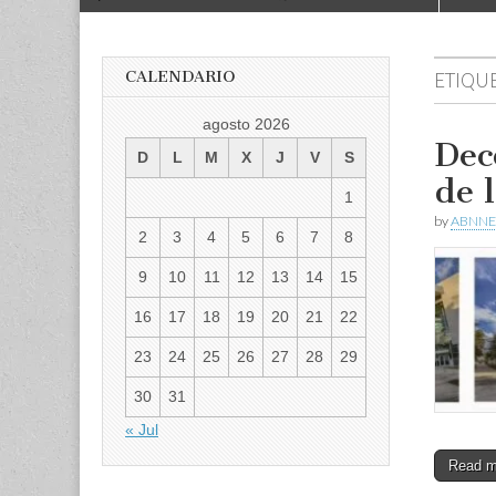
to
menu
content
CALENDARIO
ETIQU
agosto 2026
Dec
D
L
M
X
J
V
S
de l
1
by
ABNNE
2
3
4
5
6
7
8
9
10
11
12
13
14
15
16
17
18
19
20
21
22
23
24
25
26
27
28
29
30
31
« Jul
Read 