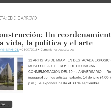
ETA:
EDDIE ARROYO
onstrucción: Un reordenamien
a vida, la política y el arte
en
WS-ESPANOL
•
03/07/2018
•
Comentarios desactivados
Deconstrucción:
Un
12 ARTISTAS DE MIAMI EN DESTACADA EXPOSIC
reordenamiento
de
MUSEO DE ARTE FROST DE FIU INICIAN
la
CONMEMORACIÓN DEL 10mo ANIVERSARIO Rec
vida,
la
inaugural con los artistas: sábado, 14 de julio (4:00-
política
p.m.) Se expondrá hasta el 30 de septiembre …
y
el
arte
more →