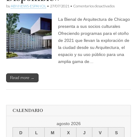
en
by
ABNNEWS-ESPANOL
•
27/07/2021
•
Comentarios desactivados
Bienal
de
La Bienal de Arquitectura de Chicago
Arquitectura
de
presenta a sus socios culturales
Chicago,
Ofreciendo programas para el otoño
«La
Ciudad
de 2021 que llevan la exploración de
Disponible»
la ciudad desde su Arquitectura, el
espacio y su uso público para una
amplia gama de…
Read more →
CALENDARIO
agosto 2026
D
L
M
X
J
V
S