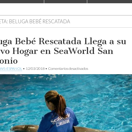
ETA:
BELUGA BEBÉ RESCATADA
uga Bebé Rescatada Llega a su
vo Hogar en SeaWorld San
onio
en
WS-ESPANOL
•
12/03/2018
•
Comentarios desactivados
Beluga
Bebé
Rescatada
Llega
a
su
Nuevo
Hogar
en
SeaWorld
San
Antonio