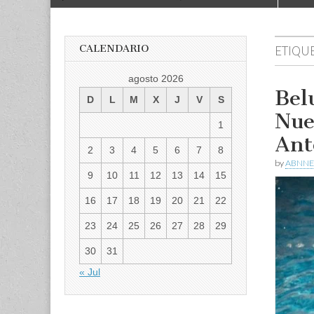
to
menu
content
CALENDARIO
ETIQU
agosto 2026
Bel
D
L
M
X
J
V
S
Nue
1
Ant
2
3
4
5
6
7
8
by
ABNNE
9
10
11
12
13
14
15
16
17
18
19
20
21
22
23
24
25
26
27
28
29
30
31
« Jul