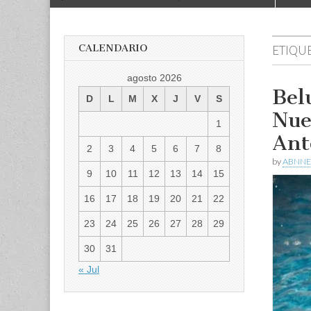
to
menu
content
CALENDARIO
ETIQU
agosto 2026
Bel
D
L
M
X
J
V
S
Nue
1
Ant
2
3
4
5
6
7
8
by
ABNNE
9
10
11
12
13
14
15
16
17
18
19
20
21
22
23
24
25
26
27
28
29
30
31
« Jul