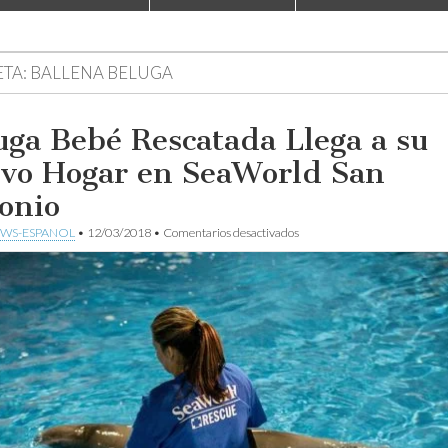
ETA:
BALLENA BELUGA
uga Bebé Rescatada Llega a su
vo Hogar en SeaWorld San
onio
en
WS-ESPANOL
•
12/03/2018
•
Comentarios desactivados
Beluga
Bebé
Rescatada
Llega
a
su
Nuevo
Hogar
en
SeaWorld
San
Antonio