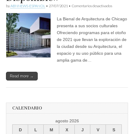
en
by
ABNNEWS-ESPANOL
•
27/07/2021
•
Comentarios desactivados
Bienal
de
La Bienal de Arquitectura de Chicago
Arquitectura
de
presenta a sus socios culturales
Chicago,
Ofreciendo programas para el otoño
«La
Ciudad
de 2021 que llevan la exploración de
Disponible»
la ciudad desde su Arquitectura, el
espacio y su uso público para una
amplia gama de…
Read more →
CALENDARIO
agosto 2026
D
L
M
X
J
V
S