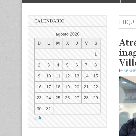
to
menu
content
CALENDARIO
ETIQU
agosto 2026
Atr
D
L
M
X
J
V
S
ina
1
Vil
2
3
4
5
6
7
8
by
ABNNE
9
10
11
12
13
14
15
16
17
18
19
20
21
22
23
24
25
26
27
28
29
30
31
« Jul