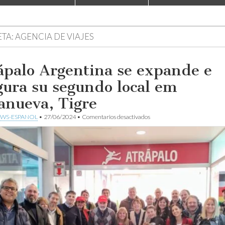
ETA:
AGENCIA DE VIAJES
ápalo Argentina se expande e
gura su segundo local em
lanueva, Tigre
en
WS-ESPANOL
•
27/06/2024
•
Comentarios desactivados
Atrápalo
Argentina
se
expande
e
inagura
su
segundo
local
em
Villanueva,
Tigre