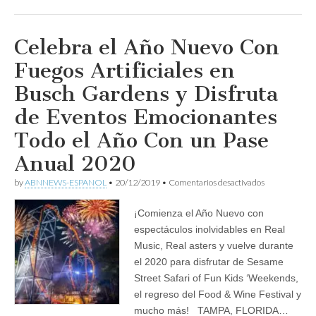
el
Turismo
Celebra el Año Nuevo Con
Fuegos Artificiales en
Busch Gardens y Disfruta
de Eventos Emocionantes
Todo el Año Con un Pase
Anual 2020
en
by
ABNNEWS-ESPANOL
•
20/12/2019
•
Comentarios desactivados
Celebra
el
¡Comienza el Año Nuevo con
Año
Nuevo
espectáculos inolvidables en Real
Con
Music, Real asters y vuelve durante
Fuegos
Artificiales
el 2020 para disfrutar de Sesame
en
Street Safari of Fun Kids ‘Weekends,
Busch
el regreso del Food & Wine Festival y
Gardens
y
mucho más! TAMPA, FLORIDA…