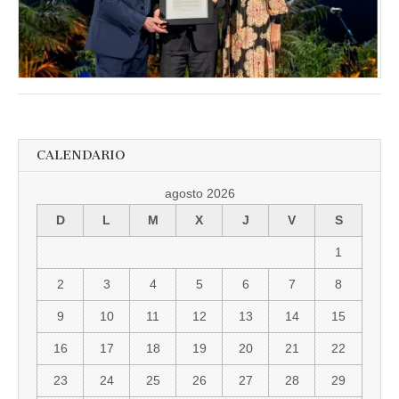
Trimestre
de
2018
CALENDARIO
agosto 2026
D
L
M
X
J
V
S
1
2
3
4
5
6
7
8
9
10
11
12
13
14
15
16
17
18
19
20
21
22
23
24
25
26
27
28
29