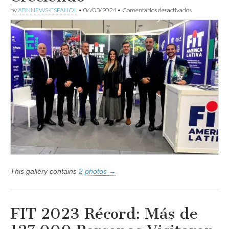
en
by
ABNNEWS-ESPANOL
•
06/03/2024
•
Comentarios desactivados
Fit
Pisa
Fuerte
En
ITB
Berlín
2024
Para
Seguir
Creciendo
This gallery contains
2 photos →
FIT 2023 Récord: Más de