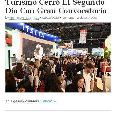
Turismo Cerró El Segundo
Día Con Gran Convocatoria
en
by
ABNNEWS-ESPANOL
•
02/10/2023
•
Comentarios desactivados
FIT
2023:
La
Fiesta
Del
Turismo
Cerró
El
Segundo
Día
Con
Gran
Convocatoria
This gallery contains
1 photo →