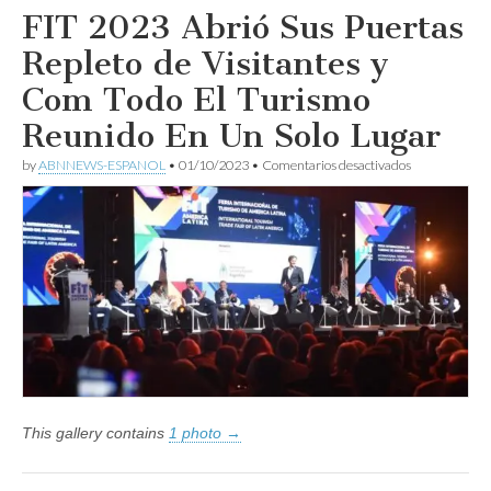
FIT 2023 Abrió Sus Puertas
Repleto de Visitantes y
Com Todo El Turismo
Reunido En Un Solo Lugar
en
by
ABNNEWS-ESPANOL
•
01/10/2023
•
Comentarios desactivados
FIT
2023
Abrió
Sus
Puertas
Repleto
de
Visitantes
y
Com
Todo
El
Turismo
Reunido
En
This gallery contains
1 photo →
Un
Solo
Lugar