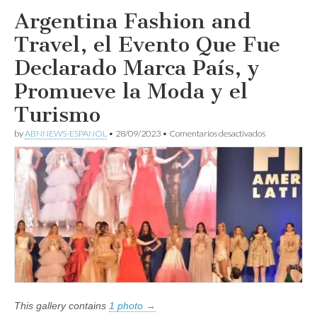
Argentina Fashion and
Travel, el Evento Que Fue
Declarado Marca País, y
Promueve la Moda y el
Turismo
en
by
ABNNEWS-ESPANOL
•
28/09/2023
•
Comentarios desactivados
Argentina
Fashion
and
Travel,
el
Evento
Que
Fue
Declarado
Marca
País,
y
Promueve
la
Moda
This gallery contains
1 photo →
y