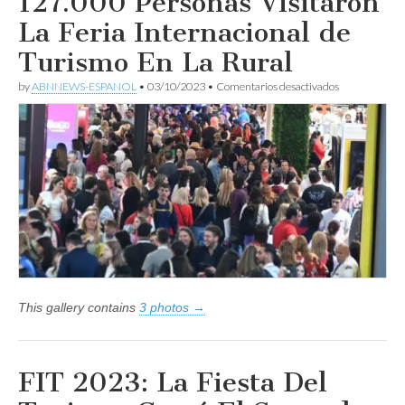
127.000 Personas Visitaron
La Feria Internacional de
Turismo En La Rural
en
by
ABNNEWS-ESPANOL
•
03/10/2023
•
Comentarios desactivados
FIT
2023
Récord:
Más
de
127.000
Personas
Visitaron
La
Feria
Internacional
de
Turismo
En
La
This gallery contains
3 photos →
Rural
FIT 2023: La Fiesta Del