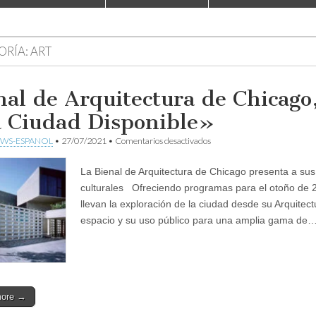
ORÍA:
ART
nal de Arquitectura de Chicago
 Ciudad Disponible»
en
WS-ESPANOL
•
27/07/2021
•
Comentarios desactivados
Bienal
de
La Bienal de Arquitectura de Chicago presenta a sus
Arquitectura
de
culturales Ofreciendo programas para el otoño de 
Chicago,
llevan la exploración de la ciudad desde su Arquitectu
«La
Ciudad
espacio y su uso público para una amplia gama de
Disponible»
more →