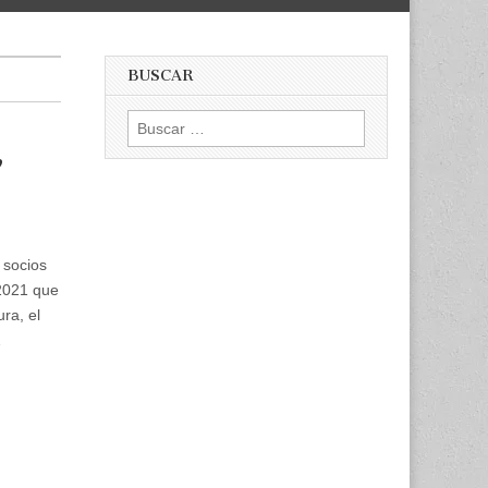
BUSCAR
Buscar:
,
 socios
2021 que
ra, el
…