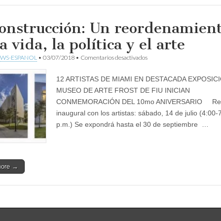
onstrucción: Un reordenamien
a vida, la política y el arte
en
WS-ESPANOL
•
03/07/2018
•
Comentarios desactivados
Deconstrucción:
Un
12 ARTISTAS DE MIAMI EN DESTACADA EXPOSIC
reordenamiento
de
MUSEO DE ARTE FROST DE FIU INICIAN
la
CONMEMORACIÓN DEL 10mo ANIVERSARIO Rec
vida,
la
inaugural con los artistas: sábado, 14 de julio (4:00-
política
p.m.) Se expondrá hasta el 30 de septiembre …
y
el
arte
more →