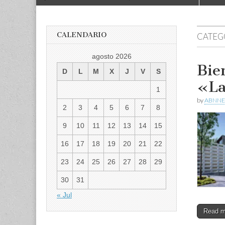
to
menu
content
CALENDARIO
CATEG
agosto 2026
Bie
D
L
M
X
J
V
S
«La
1
by
ABNNE
2
3
4
5
6
7
8
9
10
11
12
13
14
15
16
17
18
19
20
21
22
23
24
25
26
27
28
29
30
31
« Jul
Read 