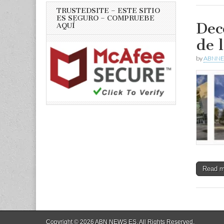
TRUSTEDSITE – ESTE SITIO
ES SEGURO – COMPRUEBE
Dec
AQUÍ
de l
by
ABNNE
Read 
Copyright © 2026
ABN NEWS ES
. All Rights Reserved.