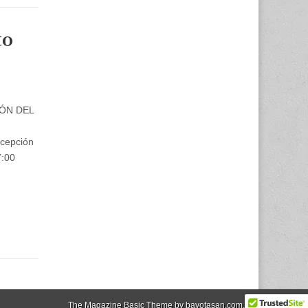
to
IÓN DEL
epción
7:00
The Magazine Basic Theme by
bavotasan.com
.